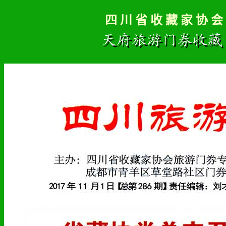
四 川 省 收 藏 家 协 会